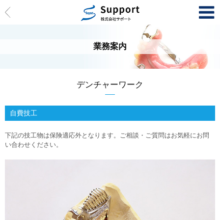
HOME
業務案内
業務案内
クラウン
デンチャー
デンチャーワーク
開発製品
自費技工
設備紹介
下記の技工物は保険適応外となります。ご相談・ご質問はお気軽にお問
い合わせください。
トップメッセージ
会社概要
沿革