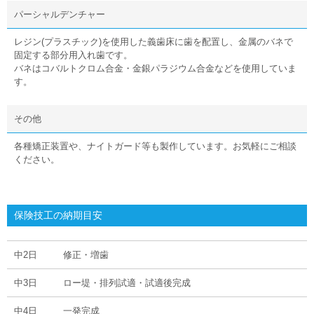
パーシャルデンチャー
レジン(プラスチック)を使用した義歯床に歯を配置し、金属のバネで
固定する部分用入れ歯です。
バネはコバルトクロム合金・金銀パラジウム合金などを使用していま
す。
その他
各種矯正装置や、ナイトガード等も製作しています。お気軽にご相談
ください。
保険技工の納期目安
中2日
修正・増歯
中3日
ロー堤・排列試適・試適後完成
中4日
一発完成